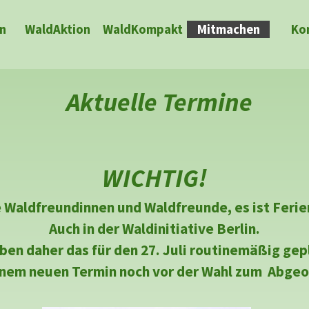
Menü überspringen
n
WaldAktion
WaldKompakt
▼
Mitmachen
Ko
Aktuelle Termine
WICHTIG!
 Waldfreundinnen und Waldfreunde, es ist Ferie
Auch in der Waldinitiative Berlin.
ben daher das für den 27. Juli routinemäßig gep
inem neuen Termin noch vor der Wahl zum Abgeor