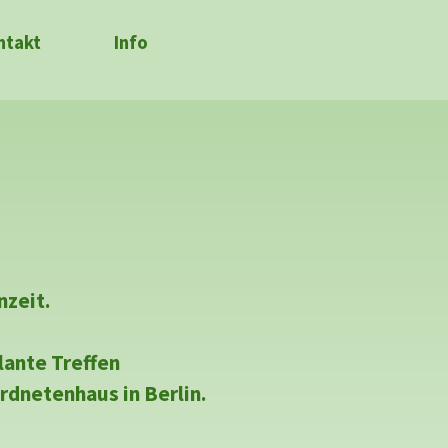
ntakt
▼
Info
▼
nzeit.
lante Treffen
dnetenhaus in Berlin.